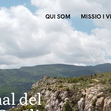
QUI SOM
MISSIO I V
al del